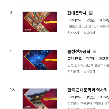
현대문학사
8.
고려대학교
오형엽
2024
1950년대 이후 대표적인 한국 
차시보기
강의담기
물성전자공학
9.
고려대학교
김규태
2024
금속, 반도체, 절연체 물질의 기본
차시보기
강의담기
한국 근대문학과 역사적
10.
고려대학교
강은진
2024
이 강의는 한국 근대문학의 입체적