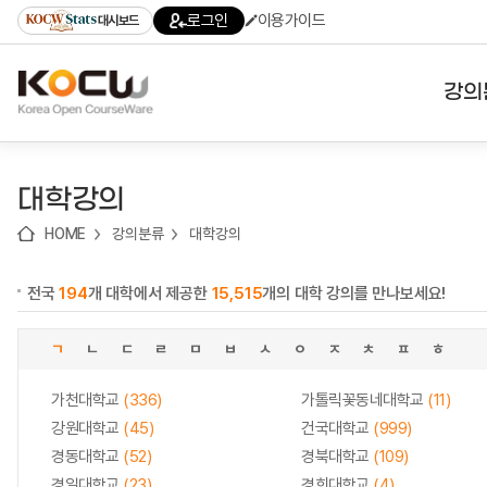
로
로
로
바
로그인
이용가이드
대시보드
가
가
가
로
기
기
기
가
(skip
기
to
강의
content)
대학
대학강의
기관
HOME
강의분류
대학강의
전공
전국
194
개 대학에서 제공한
15,515
개의 대학 강의를 만나보세요!
테마
ㄱ
ㄴ
ㄷ
ㄹ
ㅁ
ㅂ
ㅅ
ㅇ
ㅈ
ㅊ
ㅍ
ㅎ
가천대학교
(336)
가톨릭꽃동네대학교
(11)
강원대학교
(45)
건국대학교
(999)
경동대학교
(52)
경북대학교
(109)
경일대학교
(23)
경희대학교
(4)