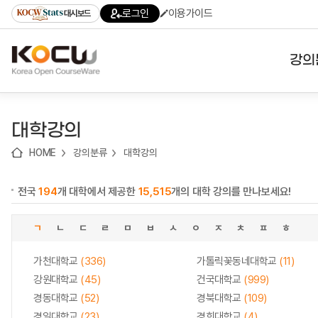
로
로
로
바
로그인
이용가이드
대시보드
가
가
가
로
기
기
기
가
(skip
기
to
강의
content)
대학
대학강의
기관
HOME
강의분류
대학강의
전공
전국
194
개 대학에서 제공한
15,515
개의 대학 강의를 만나보세요!
테마
ㄱ
ㄴ
ㄷ
ㄹ
ㅁ
ㅂ
ㅅ
ㅇ
ㅈ
ㅊ
ㅍ
ㅎ
가천대학교
(336)
가톨릭꽃동네대학교
(11)
강원대학교
(45)
건국대학교
(999)
경동대학교
(52)
경북대학교
(109)
경일대학교
(23)
경희대학교
(4)