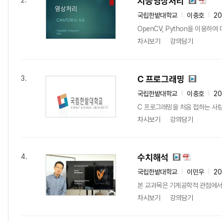
지능영상처리
2.
국립한밭대학교
이충호
20
OpenCV, Python을 이용
차시보기
강의담기
C 프로그래밍
3.
국립한밭대학교
이충호
20
C 프로그래밍을 처음 접하는 사람
차시보기
강의담기
수치해석
4.
국립한밭대학교
이민우
20
본 교과목은 기계공학적 관점에서 
차시보기
강의담기