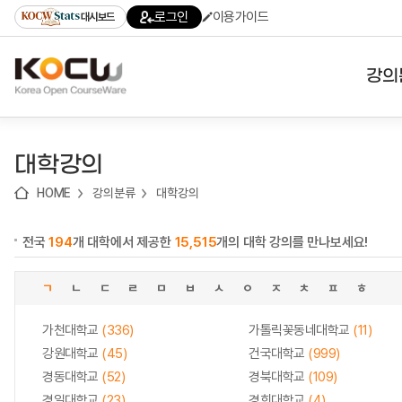
로
로
로
바
로그인
이용가이드
대시보드
가
가
가
로
기
기
기
가
(skip
기
to
강의
content)
대학
대학강의
기관
HOME
강의분류
대학강의
전공
전국
194
개 대학에서 제공한
15,515
개의 대학 강의를 만나보세요!
테마
ㄱ
ㄴ
ㄷ
ㄹ
ㅁ
ㅂ
ㅅ
ㅇ
ㅈ
ㅊ
ㅍ
ㅎ
가천대학교
(336)
가톨릭꽃동네대학교
(11)
강원대학교
(45)
건국대학교
(999)
경동대학교
(52)
경북대학교
(109)
경일대학교
(23)
경희대학교
(4)