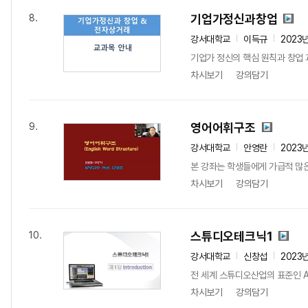
기업가정신과창업
8.
강서대학교
이득규
2023
기업가 정신의 핵심 원칙과 창업 
차시보기
강의담기
영어어휘구조
9.
강서대학교
안영란
2023
본 강좌는 학생들에게 가급적 많은
차시보기
강의담기
스튜디오테크닉1
10.
강서대학교
신창섭
2023
전 세계 스튜디오산업의 표준인 AVID
차시보기
강의담기