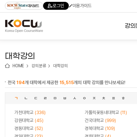
로
로
로
바
로그인
이용가이드
대시보드
가
가
가
로
기
기
기
가
(skip
기
to
강의
content)
대학
대학강의
기관
HOME
강의분류
대학강의
전공
전국
194
개 대학에서 제공한
15,515
개의 대학 강의를 만나보세요!
테마
ㄱ
ㄴ
ㄷ
ㄹ
ㅁ
ㅂ
ㅅ
ㅇ
ㅈ
ㅊ
ㅍ
ㅎ
가천대학교
(336)
가톨릭꽃동네대학교
(11)
강원대학교
(45)
건국대학교
(999)
경동대학교
(52)
경북대학교
(109)
경일대학교
(23)
경희대학교
(4)