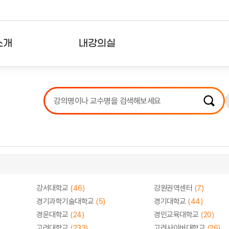
소개
내강의실
?
강의리스트
수강확인증강의
사용자의견
내강의클립
강서대학교
(46)
강원권역센터
(7)
경기과학기술대학교
(5)
경기대학교
(44)
경운대학교
(24)
경인교육대학교
(20)
고려대학교
(233)
고려사이버대학교
(26)