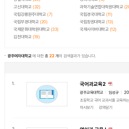
고신대학교
(32)
과학기술연합대학원대학교
(2
국립강릉원주대학교
(7)
국립경국대학교
(11)
국립부경대학교
(20)
국립창원대학교
(13)
국제문화대학원대학교
(33)
국제사이버대학교
(12)
김천대학교
(19)
광주여자대학교
에 대한
총
22
개
의 검색결과가 있습니다.
국어과교육2
1.
광주교육대학교
임성규
20
초등학교 국어 교과서를 교육하는
차시보기
강의담기