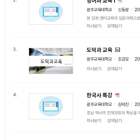
영어과 교육 I
2.
광주교육대학교
신동광
20
본 강좌 영어교육의 입문과목으로
차시보기
강의담기
도덕과 교육
3.
광주교육대학교
조강모
20
차시보기
강의담기
한국사 특강
4.
광주교육대학교
김덕진
20
호남 역사의 전개과정과 특성을 
차시보기
강의담기