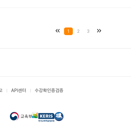
1
2
3
고
API센터
수강확인증검증