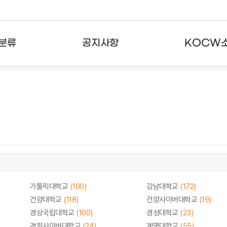
분류
공지사항
KOCW
강의
공지사항
KOCW란
강의
뉴스레터
활용안내
분야
주요통계현황
발자취
강의
서비스도움말
고객센터
가톨릭대학교
(100)
강남대학교
(172)
건양대학교
(118)
건양사이버대학교
(19)
경상국립대학교
(100)
경성대학교
(23)
경희사이버대학교
(24)
계명대학교
(55)