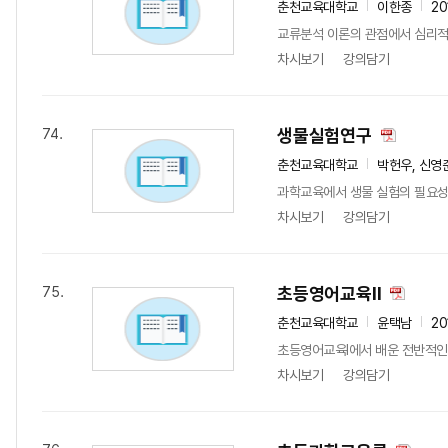
춘천교육대학교
이한종
20
교류분석 이론의 관점에서 심리적
차시보기
강의담기
생물실험연구
74.
춘천교육대학교
박헌우, 신영준
과학교육에서 생물 실험의 필요성,
차시보기
강의담기
초등영어교육II
75.
춘천교육대학교
윤택남
20
초등영어교육Ⅰ에서 배운 전반적인 
차시보기
강의담기