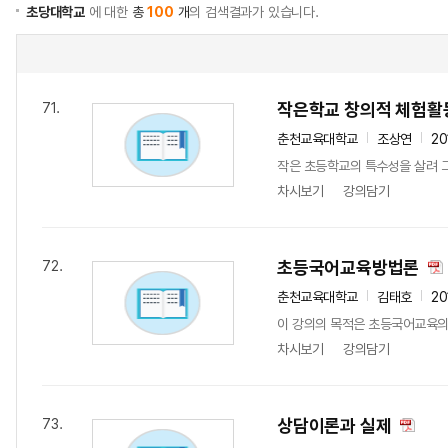
초당대학교
에 대한
총
100
개
의 검색결과가 있습니다.
작은학교 창의적 체험활
71.
춘천교육대학교
조상연
20
작은 초등학교의 특수성을 살려 그
차시보기
강의담기
초등국어교육방법론
72.
춘천교육대학교
김태호
20
이 강의의 목적은 초등국어교육의 
차시보기
강의담기
상담이론과 실제
73.