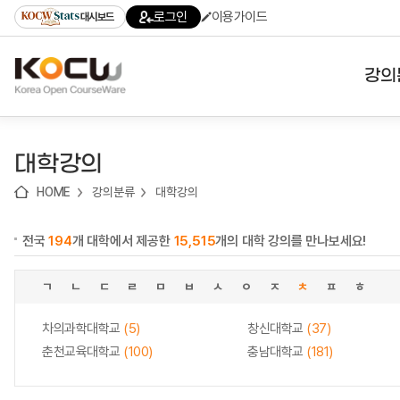
로
로
로
바
로그인
이용가이드
대시보드
가
가
가
로
기
기
기
가
(skip
기
to
강의
content)
대학
대학강의
기관
HOME
강의분류
대학강의
전공
전국
194
개 대학에서 제공한
15,515
개의 대학 강의를 만나보세요!
테마
ㄱ
ㄴ
ㄷ
ㄹ
ㅁ
ㅂ
ㅅ
ㅇ
ㅈ
ㅊ
ㅍ
ㅎ
차의과학대학교
(5)
창신대학교
(37)
춘천교육대학교
(100)
충남대학교
(181)