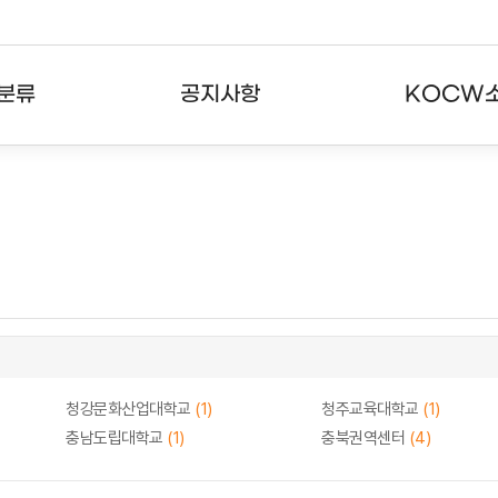
분류
공지사항
KOCW
강의
공지사항
KOCW란
강의
뉴스레터
활용안내
분야
주요통계현황
발자취
강의
서비스도움말
고객센터
청강문화산업대학교
(1)
청주교육대학교
(1)
충남도립대학교
(1)
충북권역센터
(4)