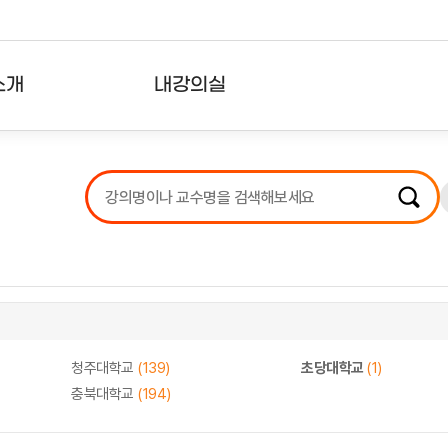
소개
내강의실
?
강의리스트
수강확인증강의
사용자의견
내강의클립
청주대학교
(139)
초당대학교
(1)
충북대학교
(194)