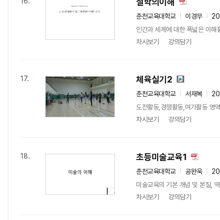
철학의이해
16.
춘천교육대학교
이경무
20
인간과 세계에 대한 폭넓은 이해
차시보기
강의담기
체육실기2
17.
춘천교육대학교
서재복
20
도전활동,경쟁활동,여가활동 영역에
차시보기
강의담기
초등미술교육1
18.
춘천교육대학교
공완욱
20
미술교육의 기본 개념 및 본질, 
차시보기
강의담기