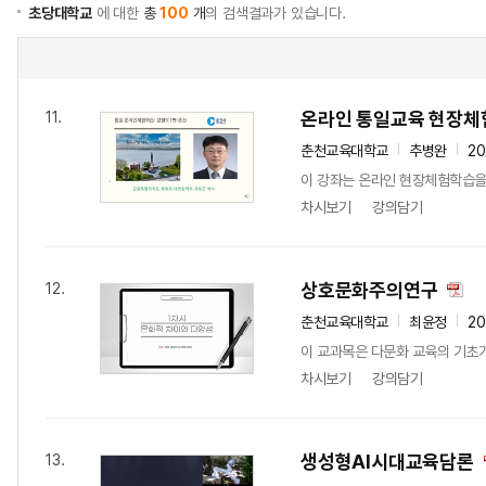
초당대학교
에 대한
총
100
개
의 검색결과가 있습니다.
온라인 통일교육 현장체
11.
춘천교육대학교
추병완
2
이 강좌는 온라인 현장체험학습을
차시보기
강의담기
상호문화주의연구
12.
춘천교육대학교
최윤정
20
이 교과목은 다문화 교육의 기초가
차시보기
강의담기
생성형AI시대교육담론
13.