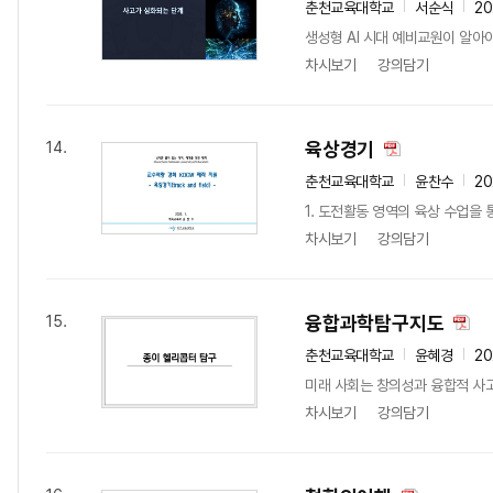
춘천교육대학교
서순식
20
생성형 AI 시대 예비교원이 알아
차시보기
강의담기
육상경기
14.
춘천교육대학교
윤찬수
20
1. 도전활동 영역의 육상 수업을
차시보기
강의담기
융합과학탐구지도
15.
춘천교육대학교
윤혜경
20
미래 사회는 창의성과 융합적 사고
차시보기
강의담기