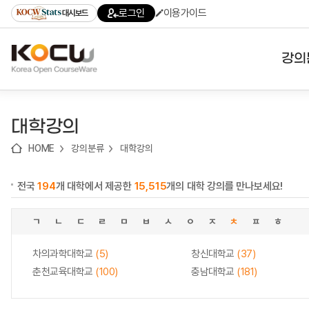
로
로
로
바
로그인
이용가이드
대시보드
가
가
가
로
기
기
기
가
(skip
기
to
강의
content)
대학
대학강의
기관
HOME
강의분류
대학강의
전공
전국
194
개 대학에서 제공한
15,515
개의 대학 강의를 만나보세요!
테마
ㄱ
ㄴ
ㄷ
ㄹ
ㅁ
ㅂ
ㅅ
ㅇ
ㅈ
ㅊ
ㅍ
ㅎ
차의과학대학교
(5)
창신대학교
(37)
춘천교육대학교
(100)
충남대학교
(181)