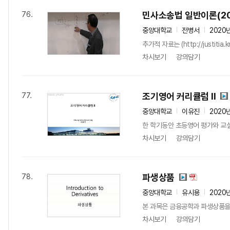
민사소송법 일반이론(20
76.
중앙대학교
전병서
2020
추가적 자료는 (http://justitia
차시보기
강의담기
조기영어 커리큘럼 II
77.
중앙대학교
이유진
2020
한 학기동안 초등영어 평가와 교실 
차시보기
강의담기
파생상품
78.
중앙대학교
유시용
2020
본 과목은 금융공학과 파생상품을
차시보기
강의담기