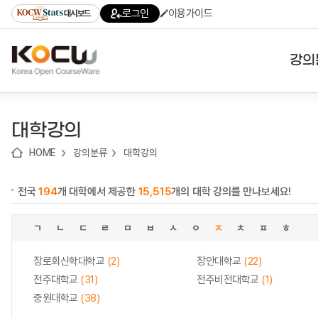
로
로
로
바
로그인
이용가이드
대시보드
가
가
가
로
기
기
기
가
(skip
기
to
강의
content)
대학
대학강의
기관
HOME
강의분류
대학강의
전공
전국
194
개 대학에서 제공한
15,515
개의 대학 강의를 만나보세요!
테마
ㄱ
ㄴ
ㄷ
ㄹ
ㅁ
ㅂ
ㅅ
ㅇ
ㅈ
ㅊ
ㅍ
ㅎ
장로회신학대학교
(2)
장안대학교
(22)
전주대학교
(31)
전주비전대학교
(1)
중원대학교
(38)