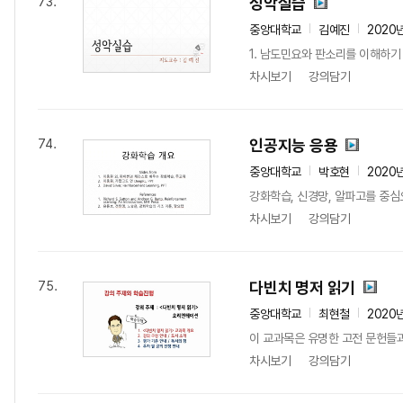
성악실습
73.
중앙대학교
김예진
2020
1. 남도민요와 판소리를 이해하기 
차시보기
강의담기
인공지능 응용
74.
중앙대학교
박호현
2020
강화학습, 신경망, 알파고를 중
차시보기
강의담기
다빈치 명저 읽기
75.
중앙대학교
최현철
2020
이 교과목은 유명한 고전 문헌들과
차시보기
강의담기