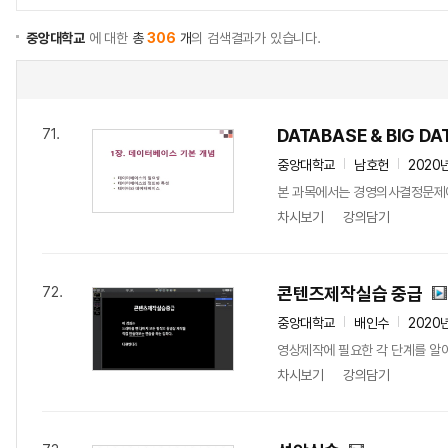
중앙대학교
에 대한
총
306
개
의 검색결과가 있습니다.
DATABASE & BIG DA
71.
중앙대학교
남호헌
2020
본 과목에서는 경영의사결정문제에 
차시보기
강의담기
콘텐즈제작실습 중급
72.
중앙대학교
배인수
2020
영상제작에 필요한 각 단계를 알아
차시보기
강의담기