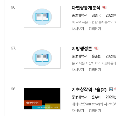
다변량통계분석
66.
중앙대학교
김원국
2020
이 교과목은 다변량 통계분석의 
차시보기
강의담기
지방행정론
67.
중앙대학교
홍준현
2020
본 과목은 지방자치의 기초이론과
차시보기
강의담기
기초창작워크숍(2)
68.
중앙대학교
윤부희
2020
내러티브(Narrative)와 시각화
차시보기
강의담기