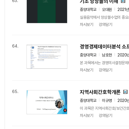
기초 앙상블의 이해
63.
중앙대학교
오대원
2021
실용음악에서 앙상블수업의 중요성
차시보기
강의담기
경영경제데이터분석 소
64.
중앙대학교
남호헌
2020
본 과목에서는 경영의사결정문제에 
차시보기
강의담기
지역사회간호학개론
65.
중앙대학교
이규영
2020
이 과목은 지역사회간호/보건간호
차시보기
강의담기