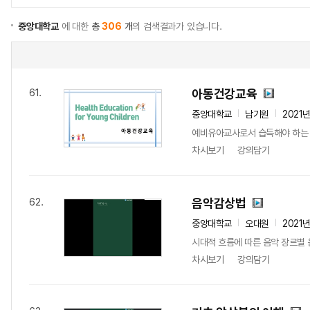
중앙대학교
에 대한
총
306
개
의 검색결과가 있습니다.
아동건강교육
61.
중앙대학교
남기원
2021
예비유아교사로서 습득해야 하는 아
차시보기
강의담기
음악감상법
62.
중앙대학교
오대원
2021
시대적 흐름에 따른 음악 장르별 
차시보기
강의담기