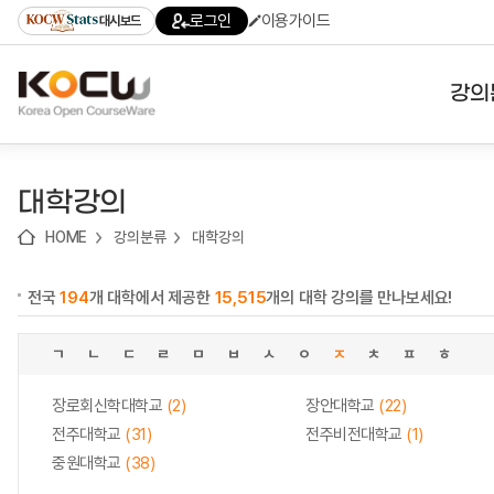
로
로
로
바
로그인
이용가이드
대시보드
가
가
가
로
기
기
기
가
(skip
기
to
강의
content)
대학
대학강의
기관
HOME
강의분류
대학강의
전공
전국
194
개 대학에서 제공한
15,515
개의 대학 강의를 만나보세요!
테마
ㄱ
ㄴ
ㄷ
ㄹ
ㅁ
ㅂ
ㅅ
ㅇ
ㅈ
ㅊ
ㅍ
ㅎ
장로회신학대학교
(2)
장안대학교
(22)
전주대학교
(31)
전주비전대학교
(1)
중원대학교
(38)