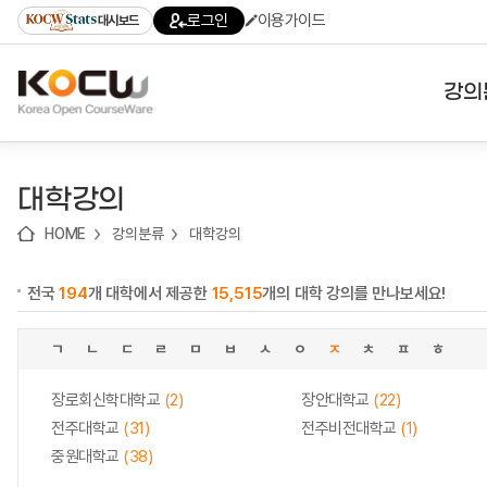
로
로
로
바
로그인
이용가이드
대시보드
가
가
가
로
기
기
기
가
(skip
기
to
강의
content)
대학
대학강의
기관
HOME
강의분류
대학강의
전공
전국
194
개 대학에서 제공한
15,515
개의 대학 강의를 만나보세요!
테마
ㄱ
ㄴ
ㄷ
ㄹ
ㅁ
ㅂ
ㅅ
ㅇ
ㅈ
ㅊ
ㅍ
ㅎ
장로회신학대학교
(2)
장안대학교
(22)
전주대학교
(31)
전주비전대학교
(1)
중원대학교
(38)