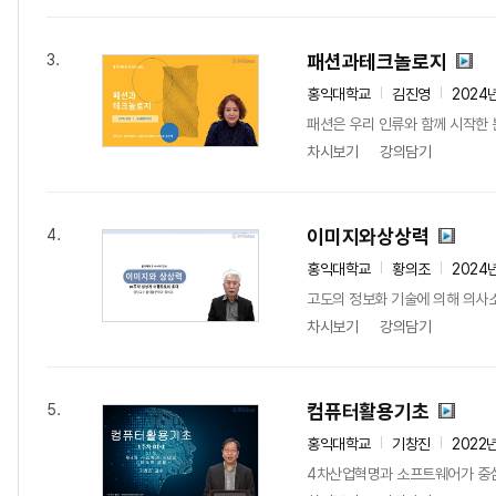
패션과테크놀로지
3.
홍익대학교
김진영
2024
패션은 우리 인류와 함께 시작한 
차시보기
강의담기
이미지와상상력
4.
홍익대학교
황의조
2024
고도의 정보화 기술에 의해 의사소
차시보기
강의담기
컴퓨터활용기초
5.
홍익대학교
기창진
2022
4차산업혁명과 소프트웨어가 중심이