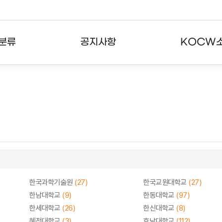
분류
공지사항
KOCW
강의
공지사항
KOCW란
강의
뉴스레터
활용안내
분야
주요통계현황
발자취
강의
서비스도움말
고객센터
한국과학기술원
(27)
한국교원대학교
(27)
한남대학교
(9)
한동대학교
(97)
한세대학교
(26)
한신대학교
(8)
혜전대학교
(3)
호남대학교
(112)