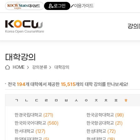
로
로
로
바
로그인
이용가이드
대시보드
가
가
가
로
기
기
기
가
(skip
기
to
강의
content)
대학
대학강의
기관
HOME
강의분류
대학강의
전공
전국
194
개 대학에서 제공한
15,515
개의 대학 강의를 만나보세요!
테마
ㄱ
ㄴ
ㄷ
ㄹ
ㅁ
ㅂ
ㅅ
ㅇ
ㅈ
ㅊ
ㅍ
ㅎ
한경국립대학교
(271)
한국공학대학교
(98)
한국외국어대학교
(560)
한국항공대학교
(21)
한서대학교
(127)
한성대학교
(72)
한양여자대학교
(5)
협성대학교
(18)