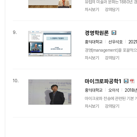
유럽의 미술과 문화는 1880년 경
차시보기
강의담기
경영학원론
9.
홍익대학교
선우석호
202
경영(management)을 포괄
차시보기
강의담기
마이크로파공학1
10.
홍익대학교
오이석
2018
마이크로파 전송에 관련된 기본 개
차시보기
강의담기