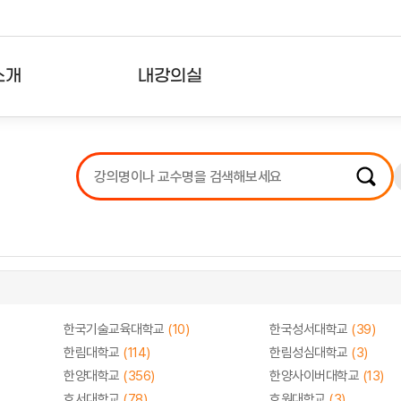
소개
내강의실
?
강의리스트
수강확인증강의
사용자의견
내강의클립
한국기술교육대학교
(10)
한국성서대학교
(39)
한림대학교
(114)
한림성심대학교
(3)
한양대학교
(356)
한양사이버대학교
(13)
호서대학교
(78)
호원대학교
(3)