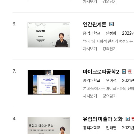
차시보기
강의담기
인간관계론
6.
홍익대학교
안성희
2022
*인간의 사회적 관계가 형성되는 
차시보기
강의담기
마이크로파공학2
7.
홍익대학교
오이석
2021
본 과목에서는 마이크로파의 전파 현상
차시보기
강의담기
유럽의 미술과 문화
8.
홍익대학교
임태연
2021