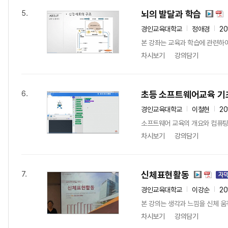
뇌의 발달과 학습
5.
경인교육대학교
정애경
20
본 강좌는 교육과 학습에 관련하여
차시보기
강의담기
초등 소프트웨어교육 기
6.
경인교육대학교
이철현
20
소프트웨어 교육의 개요와 컴퓨팅사
차시보기
강의담기
신체표현활동
7.
경인교육대학교
이강순
20
본 강의는 생각과 느낌을 신체 
차시보기
강의담기