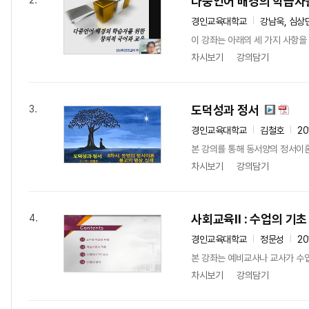
다중언어 배경의 학습자를
2.
경인교육대학교
강남욱, 심상
이 강좌는 아래의 세 가지 사항을 
차시보기
강의담기
도덕성과 정서
3.
경인교육대학교
김철호
20
본 강의를 통해 동서양의 정서이론
차시보기
강의담기
사회교육Ⅱ : 수업의 기초
4.
경인교육대학교
정문성
20
본 강좌는 예비교사나 교사가 수업
차시보기
강의담기