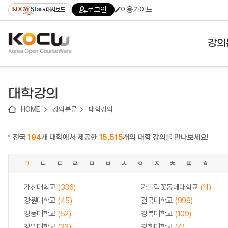
로
로
로
바
로그인
이용가이드
대시보드
가
가
가
로
기
기
기
가
(skip
기
to
강의
content)
대학
대학강의
기관
HOME
강의분류
대학강의
전공
전국
194
개 대학에서 제공한
15,515
개의 대학 강의를 만나보세요!
테마
ㄱ
ㄴ
ㄷ
ㄹ
ㅁ
ㅂ
ㅅ
ㅇ
ㅈ
ㅊ
ㅍ
ㅎ
가천대학교
(336)
가톨릭꽃동네대학교
(11)
강원대학교
(45)
건국대학교
(999)
경동대학교
(52)
경북대학교
(109)
경일대학교
(23)
경희대학교
(4)