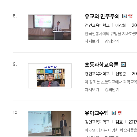
유교와 민주주의
8.
경인교육대학교
이장희
20
한국전통사회의 규범을 지배하였던
차시보기
강의담기
초등과학교육론
9.
경인교육대학교
신영준
20
이 강좌는 초등학교에서 과학교육
차시보기
강의담기
유아교수법
10.
경인교육대학교
김호
201
이 강좌에서는 다양한 학습자들을