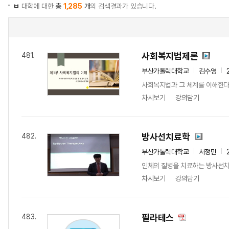
ㅂ
대학에 대한
총
1,285
개
의 검색결과가 있습니다.
사회복지법제론
481.
부산가톨릭대학교
김수영
사회복지법과 그 체계를 이해한다
차시보기
강의담기
방사선치료학
482.
부산가톨릭대학교
서정민
인체의 질병을 치료하는 방사선치료
차시보기
강의담기
필라테스
483.