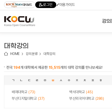
로
로
로
바
로그인
이용가이드
대시보드
가
가
가
로
기
기
기
가
(skip
기
to
강의
content)
대학
대학강의
기관
HOME
강의분류
대학강의
전공
전국
194
개 대학에서 제공한
15,515
개의 대학 강의를 만나보세요!
테마
ㄱ
ㄴ
ㄷ
ㄹ
ㅁ
ㅂ
ㅅ
ㅇ
ㅈ
ㅊ
ㅍ
ㅎ
배재대학교
(73)
백석대학교
(45)
부산디지털대학교
(37)
부산외국어대학교
(286)