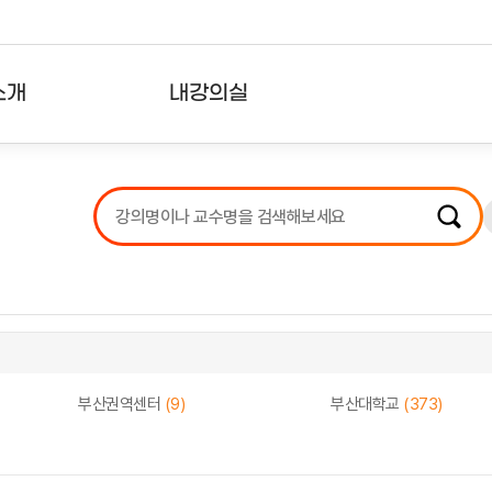
소개
내강의실
?
강의리스트
수강확인증강의
사용자의견
내강의클립
부산권역센터
(9)
부산대학교
(373)