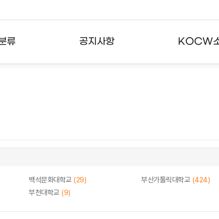
분류
공지사항
KOCW
강의
공지사항
KOCW란
강의
뉴스레터
활용안내
분야
주요통계현황
발자취
강의
서비스도움말
고객센터
백석문화대학교
(29)
부산가톨릭대학교
(424)
부천대학교
(9)