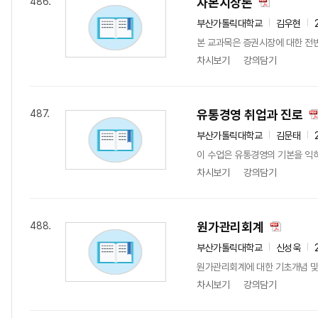
자본시장론
486.
부산가톨릭대학교
김우현
본 교과목은 증권시장에 대한 전
차시보기
강의담기
유통경영 취업과 진로
487.
부산가톨릭대학교
김문태
이 수업은 유통경영의 기본을 익히
차시보기
강의담기
원가관리회계
488.
부산가톨릭대학교
신성욱
원가관리회계에 대한 기초개념 및
차시보기
강의담기