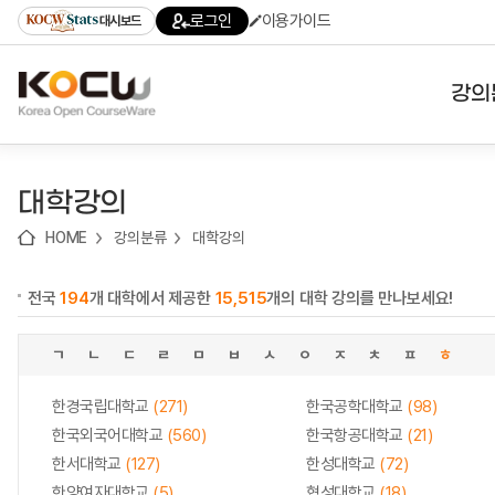
로
로
로
바
로그인
이용가이드
대시보드
가
가
가
로
기
기
기
가
(skip
기
to
강의
content)
대학
대학강의
기관
HOME
강의분류
대학강의
전공
전국
194
개 대학에서 제공한
15,515
개의 대학 강의를 만나보세요!
테마
ㄱ
ㄴ
ㄷ
ㄹ
ㅁ
ㅂ
ㅅ
ㅇ
ㅈ
ㅊ
ㅍ
ㅎ
한경국립대학교
(271)
한국공학대학교
(98)
한국외국어대학교
(560)
한국항공대학교
(21)
한서대학교
(127)
한성대학교
(72)
한양여자대학교
(5)
협성대학교
(18)