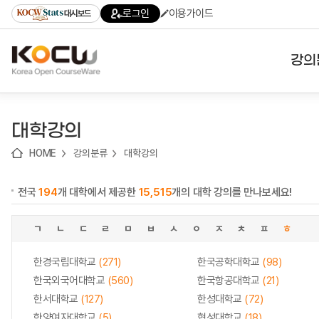
로
로
로
바
로그인
이용가이드
대시보드
가
가
가
로
기
기
기
가
(skip
기
to
강의
content)
대학
대학강의
기관
HOME
강의분류
대학강의
전공
전국
194
개 대학에서 제공한
15,515
개의 대학 강의를 만나보세요!
테마
ㄱ
ㄴ
ㄷ
ㄹ
ㅁ
ㅂ
ㅅ
ㅇ
ㅈ
ㅊ
ㅍ
ㅎ
한경국립대학교
(271)
한국공학대학교
(98)
한국외국어대학교
(560)
한국항공대학교
(21)
한서대학교
(127)
한성대학교
(72)
한양여자대학교
(5)
협성대학교
(18)