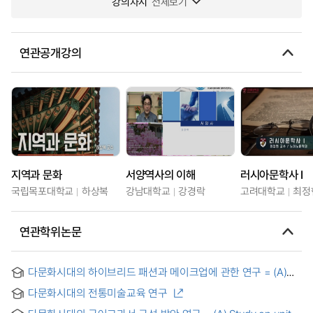
강의차시
전체보기
연관공개강의
지역과 문화
서양역사의 이해
러시아문학사 I
국립목포대학교
하상복
강남대학교
강경락
고려대학교
최정
연관학위논문
다문화시대의 하이브리드 패션과 메이크업에 관한 연구 = (A)
Study on Expression of Hybrid Fashion and Make-up in
다문화시대의 전통미술교육 연구
Multiculturalism in Fashion