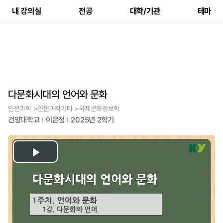
내 강의실
전공
대학/기관
테마
다문화시대의 언어와 문화
인문과학 >인문과학기타 >국제문화정보학
건양대학교
이은정
2025년 2학기
Play
Video