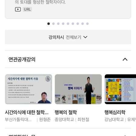
의 토대를 형성한 철학자이다.
URL
강의차시
전체보기
연관공개강의
시간의식에 대한 철학적 사유
행복의 철학
행복심리학
부산가톨릭대학교
원형준
중앙대학교
최현철
강남대학교
유제