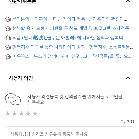
연관학위논문
플라톤의 국가편에 나타난 정의와 행복 : 공리주의적 관점과
비교고찰
행복할 용기 모형에 기반을 둔 척도 개발 및 프로그램 효과검증
작품<탈피(脫皮)_꿈꾸는 애벌레>에 나타난 집착과 행복의
상호적 심리분석
행복지수 연구를 통한 사회합의의 방향 : '행복지수, 소득불평등,
국민소득, 부패인식지수'를 중심으로
아우구스티누스의 정의에 관한 연구 : 그의 『신국론』을 중심으로
= A Study of Augustine’s Concept of Justice in De Civitate
Dei
사용자 의견
사용자 의견등록 및 강의평가를 위해서는 로그인을
해주세요.
0
/ 200