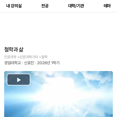
내 강의실
전공
대학/기관
테마
철학과 삶
인문과학 >인문과학기타 >철학
경일대학교
신효진
2026년 1학기
Play
Video