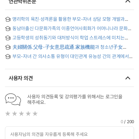
연관학위논문
명리학의 육친·성격론을 활용한 부모-자녀 상담 모형 개발과
적용 연구 = A Study on the Development and Application
동남아출신 다문화가족의 이중언어사회화가 어머니나라 문화에
of Parent-Child Counseling Model Using the Parent-Child
대한 자녀의 태도 및 관계만족도에 미치는 영향
and Personality Theory of Myeonglihak
고등학생의 성취동기와 대처방식이 학업 스트레스에 미치는
영향 : 부모-자녀 간 역기능적 의사소통의 매개 효과
夫婦關係.父母-子女意思疏通.家族機能과 청소년子女
非行과의 關係硏究 = (The)interrelationship between the
부모-자녀 간 의사소통 유형이 대인관계 유능성 간의 관계에서
juvenile delinquency and the couple relationship, parent-
청소년의 자아정체감의 매개효과
adolescent communication, and family functioning
사용자 의견
사용자 의견등록 및 강의평가를 위해서는 로그인을
해주세요.
0
/ 200