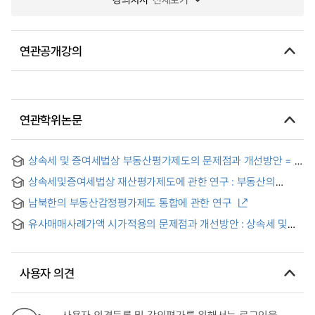
연관공개강의
연관학위논문
상속세 및 증여세법상 부동산평가제도의 문제점과 개선방안 = A
study on the Issues and Improvements inevaluating the
상속세및증여세법상 재산평가제도에 관한 연구 : 부동산의
Real Property ofInheritance and Donation Tax
평가를 중심으로 = A Study on the property assessment
남북한의 부동산감정평가제도 통합에 관한 연구
system by the Inheritance Tax and Gift Tax Act
유사매매사례가액 시가적용의 문제점과 개선방안 : 상속세 및
증여세법의 부동산평가를 중심으로
사용자 의견