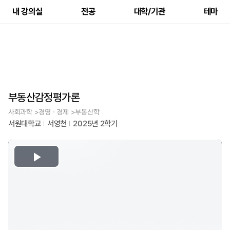
내 강의실
전공
대학/기관
테마
부동산감정평가론
사회과학 >경영ㆍ경제 >부동산학
서원대학교
서영천
2025년 2학기
Play
Video