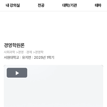
내 강의실
전공
대학/기관
테마
경영학원론
사회과학 >경영ㆍ경제 >경영학
서원대학교
유지연
2025년 1학기
Play
Video