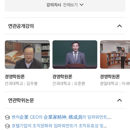
강의차시
전체보기
연관공개강의
경영학원론
경영학원론
경영학원론
건국대학교
김우봉
건국대학교
오준환
경일대학교
이새
연관학위논문
벤처企業 CEO의 企業家精神, 構成員의 임파워먼트,
組織有效性의 關係에 對한 構造的 模型 = (A)structural
호텔기업의 조직문화와 임파워먼트가 조직유효성 및
modeling of the relationships between CEO's