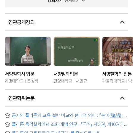
강의차시
전체보기
연관공개강의
서양철학사 입문
서양철학입문
서양철학의 전통
계명대학교
문성화
건양대학교
서민규
가톨릭대학교
박
연관학위논문
공자와 플라톤의 교육 철학 비교와 현대적 의미 : 『논어(論語)』와
『국가론』을 중심으로
플라톤 음악철학에서 조화 개념 연구 : 『국가』 제3권, 제10권과
『티마이오스』를 중심으로 = A Study on the Concept of
플라톤의 교육철학 연구 : 『국가』를 중심으로