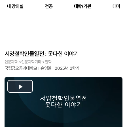
내 강의실
전공
대학/기관
테마
서양철학인물열전 : 못다한 이야기
인문과학 >인문과학기타 >철학
국립금오공과대학교
손영일
2025년 2학기
Play
Video