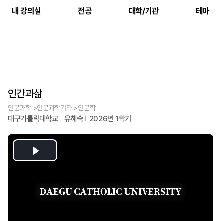
내 강의실
전공
대학/기관
테마
인간과삶
인문과학 >인문과학기타 >인문학
대구가톨릭대학교
유혜숙
2026년 1학기
Play
Video