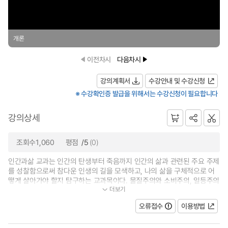
개론
이전차시
다음차시
강의계획서
수강안내 및 수강신청
※ 수강확인증 발급을 위해서는 수강신청이 필요합니다
강의상세
조회수1,060
평점
/5
(0)
인간과삶 교과는 인간의 탄생부터 죽음까지 인간의 삶과 관련된 주요 주제
를 성찰함으로써 참다운 인생의 길을 모색하고, 나의 삶을 구체적으로 어
떻게 살아가야 할지 탐구하는 교과목이다. 물질주의와 소비주의, 일등주의
더보기
와 경쟁주의에 매몰된 젊은이들...
오류접수
이용방법