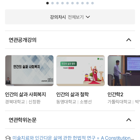
강의차시
전체보기
연관공개강의
인간의 삶과 사회복지
인간의 삶과 철학
인간학2
경북대학교
신창환
동명대학교
소병선
가톨릭대학교
박
연관학위논문
미술치료와 인간다운 삶에 관한 헌법적 연구 = A Constitutional