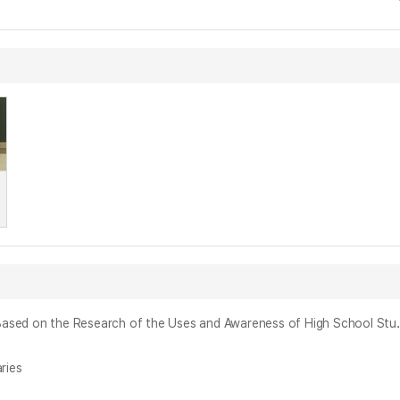
고등학생의 직업윤리 의식 실태 조사에 근거한 직업윤리 교육 개선 방안 연구 = The study on the Improveme
ries