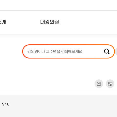
소개
내강의실
?
강의리스트
수강확인증강의
사용자의견
내강의클립
940