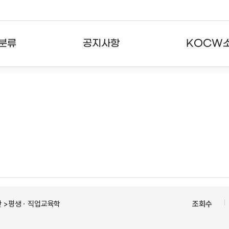
분류
공지사항
KOCW
강의
공지사항
KOCW란
강의
뉴스레터
활용안내
분야
주요통계현황
발자취
강의
서비스도움말
고객센터
반 >평생ㆍ직업교육학
조회수