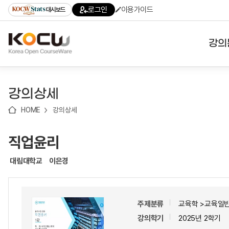
로
로
로
바
로그인
이용가이드
대시보드
가
가
가
로
기
기
기
가
(skip
기
to
강의
content)
대학
강의상세
기관
HOME
강의상세
전공
직업윤리
테마
대림대학교
이은경
주제분류
교육학 >교육일
강의학기
2025년 2학기