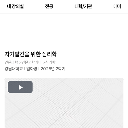
내 강의실
전공
대학/기관
테마
자기발견을 위한 심리학
인문과학 >인문과학기타 >심리학
강남대학교
임아영
2025년 2학기
Play
Video