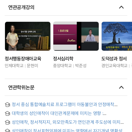
연관공개강의
정서행동장애아교육
정서심리학
도덕성과 정서
인제대학교
문현미
중앙대학교
박준성
경인교육대학교
연관학위논문
정서 중심 통합예술치료 프로그램이 아동불안과 안정애착
반응성에 미치는 영향 = The Impact of an Emotion-Focused
대학생의 성인애착이 대인관계문제에 미치는 영향 :
Integrated Arts Therapy Program on Children’s Anxiety
정서조절곤란의 매개효과
and Secure Attachment Reactivity
성인애착, 정서적지지, 외모만족도가 연인관계 주도성에 미치는
영향
성인애착이 정서표현억제에 미치는 영향에서 자기개념 명확성과