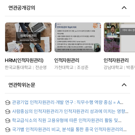
연관공개강의
HRM(인적자원관리)
인적자원관리
인적자원관리
한국교통대학교
전순영
가천대학교
조성준
강남대학교
박종
연관학위논문
관광기업 인적자원관리·개발 연구 : 직무수행 역량 중심 = A
Study on Human Resource Management and
사람중심의 인적자원관리가 인적자원관리 성과에 미치는 영향에
Development of Tourism Companies : Focusing on Job
관한 연구
Competency
학교급식소의 직원 고용유형에 따른 인적자원관리 활동 및
조직몰입도 : 경기 성남, 용인지역 일부 학교 영양(교)사, 조리사
국가별 인적자원관리 비교, 분석을 통한 중국 인적자원관리의
(원)을 대상으로
문제와 개선방향 : 한, 미, 일, 중의 인적자원관리 중심으로