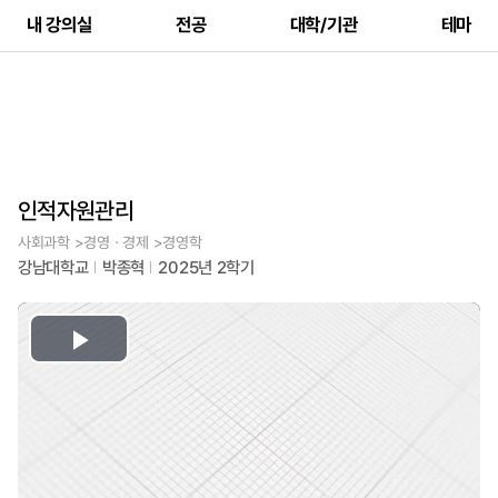
내 강의실
전공
대학/기관
테마
인적자원관리
사회과학 >경영ㆍ경제 >경영학
강남대학교
박종혁
2025년 2학기
Play
Video