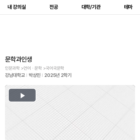
내 강의실
전공
대학/기관
테마
문학과인생
인문과학 >언어ㆍ문학 >국어국문학
강남대학교
박상민
2025년 2학기
Play
Video