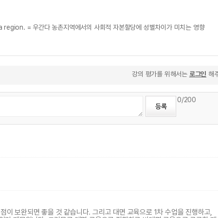
central Busoga region. = 우간다 농촌지역에서의 사회적 자본할당에 성별차이가 미치는 영향
강의 평가를 위해서는
로그인
해주
0
/200
 점이 보완되면 좋을 것 같습니다. 그리고 대면 교육으로 1차 수업을 진행하고,