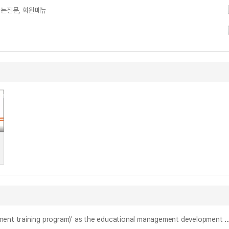
자주하는질문, 회원메뉴
관리자교육 프로그램으로서의 'MTP(Management Training Program)'에 관한 연구 : 산업구조의 변화와 그 대응양식 = (A) study on 'MTP(management training program)' as the educational management development program : ch