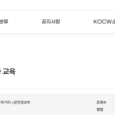
분류
공지사항
KOCW
강의
공지사항
KOCW란
강의
뉴스레터
활용안내
분야
주요통계현황
발자취
자 교육
강의
서비스도움말
고객센터
과학기타 >문헌정보학
조회수
평점