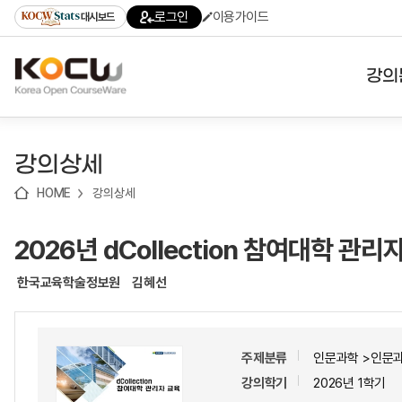
로
로
로
바
로그인
이용가이드
대시보드
가
가
가
로
기
기
기
가
(skip
기
to
강의
content)
대학
강의상세
기관
HOME
강의상세
전공
2026년 dCollection 참여대학 관리
테마
한국교육학술정보원
김혜선
주제분류
인문과학 >인문
강의학기
2026년 1학기