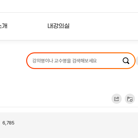
소개
내강의실
?
강의리스트
수강확인증강의
사용자의견
내강의클립
6,785