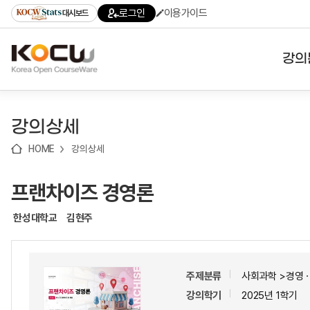
로
로
로
바
로그인
이용가이드
대시보드
가
가
가
로
기
기
기
가
(skip
기
to
강의
content)
대학
강의상세
기관
HOME
강의상세
전공
프랜차이즈 경영론
테마
한성대학교
김현주
주제분류
사회과학 >경영
강의학기
2025년 1학기