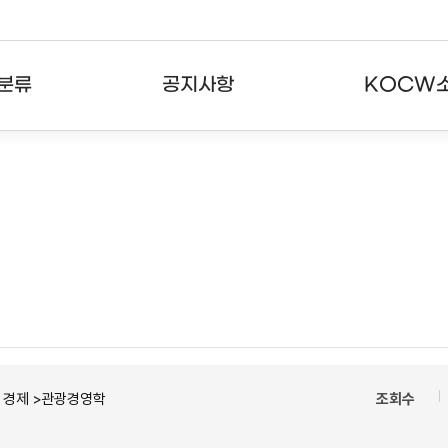
분류
공지사항
KOCW
강의
공지사항
KOCW란
강의
뉴스레터
활용안내
분야
주요통계현황
발자취
강의
서비스도움말
고객센터
ㆍ경제 >관광경영학
조회수