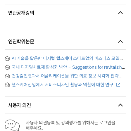
연관공개강의
연관학위논문
AI 기술을 활용한 디지털 헬스케어 스타트업의 비즈니스 모델
사례 연구 = An Enpirical Study of Business Models in Digital
국내 디지털치료제 활성화 방안 = Suggestions for revitalizing
Healthcare Startups Utilizing AI Technology
digital therapeutics in South Korea
건강검진결과서 어플리케이션을 위한 의료 정보 시각화 전략
연구 : 인포메이션 그래픽을 중심으로 = Medical information
헬스케어산업에서 서비스디자인 활용과 역할에 대한 연구
visualization strategy research for medical examination
results application. : Focused on information graphics
사용자 의견
사용자 의견등록 및 강의평가를 위해서는 로그인을
해주세요.