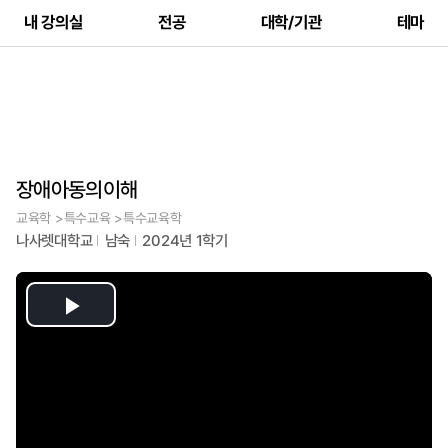
내 강의실
전공
대학/기관
테마
장애아동의이해
교육학 >특수교육 >특수교육학
나사렛대학교
남숙
2024년 1학기
Play
Video