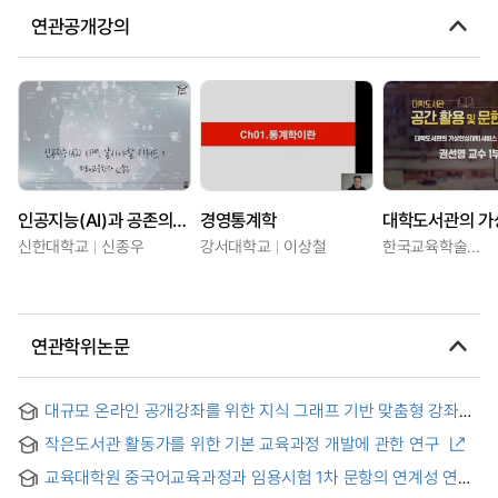
연관공개강의
인공지능(AI)과 공존의 시대, 알아야할 키워드
경영통계학
신한대학교
신종우
강서대학교
이상철
한국교육학술정보원
연관학위논문
대규모 온라인 공개강좌를 위한 지식 그래프 기반 맞춤형 강좌
추천 = Knowledge graph enhanced personalized course
작은도서관 활동가를 위한 기본 교육과정 개발에 관한 연구
recommendation for MOOCs
교육대학원 중국어교육과정과 임용시험 1차 문항의 연계성 연구