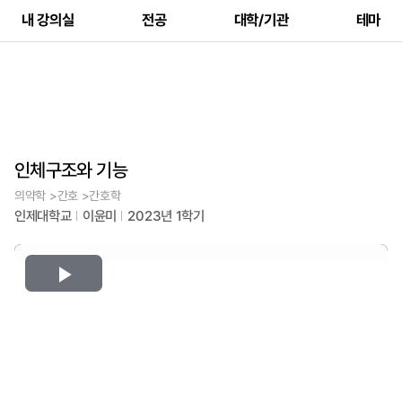
내 강의실
전공
대학/기관
테마
인체구조와 기능
의약학 >간호 >간호학
인제대학교
이윤미
2023년 1학기
Play
Video