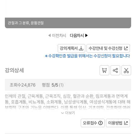
관절과 그 분류, 윤활관절
이전차시
다음차시
강의계획서
수강안내 및 수강신청
※ 수강확인증 발급을 위해서는 수강신청이 필요합니다
강의상세
조회수24,876
평점
5/5
(1)
인체의 관절, 근육계통, 근육조직, 심장, 혈관과 순환, 림프계통과 면역계
통, 호흡계통, 비뇨계통, 소화계통, 남성생식계통, 여성생식계통에 대해 해
부학적 구조와 기능을 이해한다. 이를 통해 임상, 기초의학, 간호학의 여러
더보기
교과목에 활용할 수 있도록 실제...
오류접수
이용방법