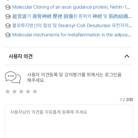
PESTICIDE RESIDUES IN BEEF MEAT AND FAT USING BY
Molecular Cloning of an axon guidance protein, Netrin-1
LIQUID-LIQUID PARTITIONING AND GEL PERMEATION
cDNA obtained from Embryonic Chicken Brain and Skeletal
CHROMATOGRAPH : 쇠고기의 근육 및 지방조직에서의
超音波가 座骨神經 壓挫 損傷된 흰쥐의 神經 및 筋肉組織에
Muscle Tissues : 계배 뇌와 근육 조직에서 신경축색돌기
카바메이트 잔류농약 분석을 위한 액체-액체 분배법과 겔
미치는 影響
유도단백질 Netrin-1의 cDNA 클로닝
크로마토그래피를 이용한 분석방법 연구
불포화지방산의 합성 및 Stearoyl-CoA Desaturase 유전자의
발현에 관한 연구 = Studies on the Synthesis of
Molecular mechanisms for metaflammation in the adipose
Monounsaturated Fatty Acids and the Expression of
tissue and skeletal muscle of mice with high-fat diet-
Stearoyl-CoA Desaturase Gene
induced obesity
사용자 의견
사용자 의견등록 및 강의평가를 위해서는 로그인을
해주세요.
0
/ 200