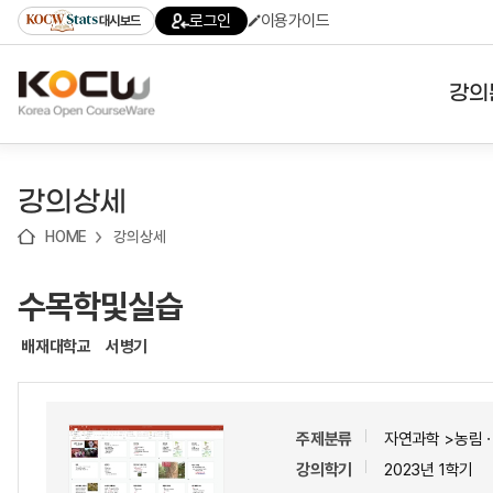
로
로
로
바
로그인
이용가이드
대시보드
가
가
가
로
기
기
기
가
(skip
기
to
강의
content)
대학
강의상세
기관
HOME
강의상세
전공
수목학및실습
테마
배재대학교
서병기
주제분류
자연과학 >농림
강의학기
2023년 1학기