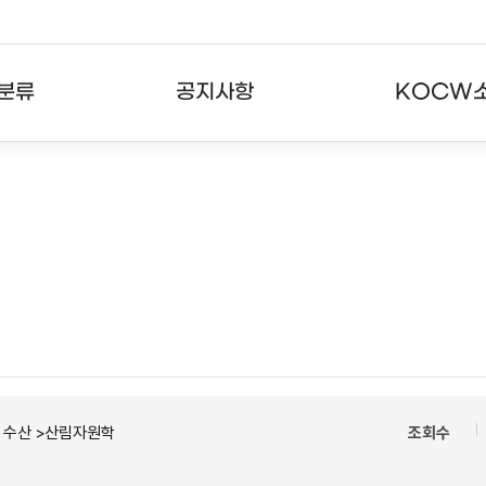
분류
공지사항
KOCW
강의
공지사항
KOCW란
강의
뉴스레터
활용안내
분야
주요통계현황
발자취
강의
서비스도움말
고객센터
ㆍ수산 >산림자원학
조회수