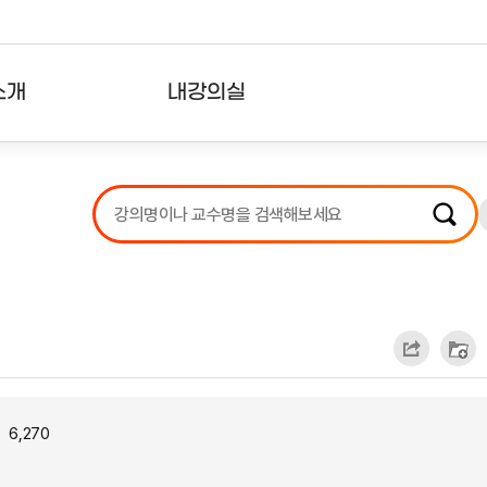
소개
내강의실
?
강의리스트
수강확인증강의
사용자의견
내강의클립
6,270