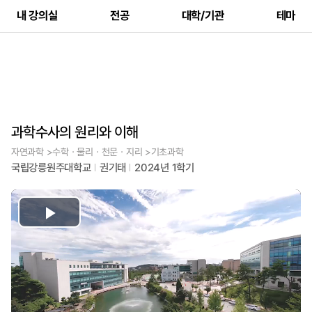
내 강의실
전공
대학/기관
테마
과학수사의 원리와 이해
자연과학 >수학ㆍ물리ㆍ천문ㆍ지리 >기초과학
국립강릉원주대학교
권기태
2024년 1학기
Play
Video