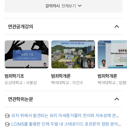
강의차시
전체보기
연관공개강의
범죄학기초
범죄학개론
범죄학개론
오산대학교
서봉성
백석대학교
이건수
백석대학교
임형
연관학위논문
모자 위에서 발견되는 유리 미세증거물의 전이와 지속성에 관한
연구 = A study on glass trace evidence persisten and
LC/MS를 활용한 인체 두발 내 스테로이드 호르몬의 정량 분석
transfer to found on headwear