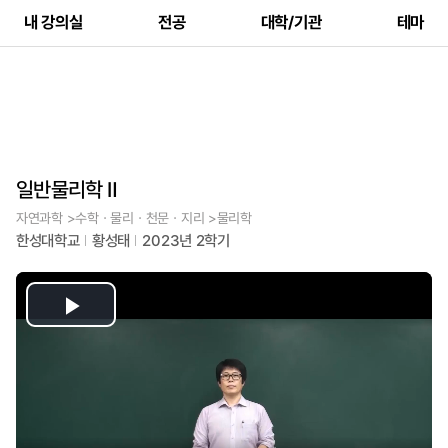
내 강의실
전공
대학/기관
테마
일반물리학 Ⅱ
자연과학 >수학ㆍ물리ㆍ천문ㆍ지리 >물리학
한성대학교
황성태
2023년 2학기
Play
Video