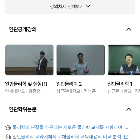
강의차시
전체보기
연관공개강의
일반물리학 및 실험(1)
일반물리학 2
일반물리학 1
연세대학교
황종승
성균관대학교
김범준
성균관대학교
김
연관학위논문
물리학의 본질을 추구하는 새로운 물리학 교재를 지향하며 :
Leon Cooper의 일반물리학 교재 사례 연구를 중심으로
일반물리학 교과서에서 고체물리학 교육내용의 비교 분석