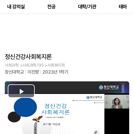
내 강의실
전공
대학/기관
테마
정신건강사회복지론
사회과학 >사회과학기타 >사회복지학
창신대학교
이진향
2023년 1학기
Play
Video