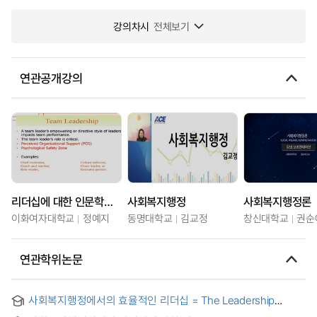
강의차시
전체보기
연관공개강의
리더십에 대한 인문학적 통찰
사회복지행정
사회복지행정론
이화여자대학교
정예지
동명대학교
김교정
창신대학교
권순
연관학위논문
사회복지행정에서의 효율적인 리더십 = The Leadership
Studies on Social Welfare Administration