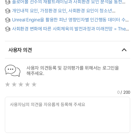
플로어볼 선수의 재활트레이닝과 사회환경 요인 분석을 통한
COMPARATIVE STUDY BETWEEN THE HUMAN
필드복귀 지원체계 개발 = Development of a Field-Return
DEVELOPMENT PROGRAM AND THE KOREAN E
개인내적 요인, 가정환경 요인, 사회환경 요인이 청소년
Support System for Floorball Athletes Based on an
KINDERGARTEN'S AFFECTIVE EDUCATIONAL PROGRAM
스마트미디어 중독에 미치는 영향 : 사회불안의 매개효과 = The
Analysis of Rehabilitation Training and Socio-Environmental
Unreal Engine을 활용한 피난 영향인자별 인간행동 데이터 수집
Effect of Intrapersonal Variables, Familial Variables, and
Factors
및 저장 자동화 플랫폼 개발 연구
Social Environment Variables on Smart Media Addiction of
사회환경 변화에 따른 사회체육의 발전과정과 미래전망 = The
Youth
development process and future prospects of sport for all
in response to changes in the social environment
사용자 의견
사용자 의견등록 및 강의평가를 위해서는 로그인을
해주세요.
0
/ 200