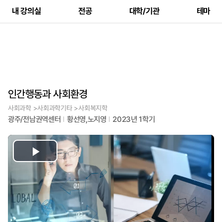
내 강의실
전공
대학/기관
테마
인간행동과 사회환경
사회과학 >사회과학기타 >사회복지학
광주/전남권역센터
황선영,노지영
2023년 1학기
Play
Video