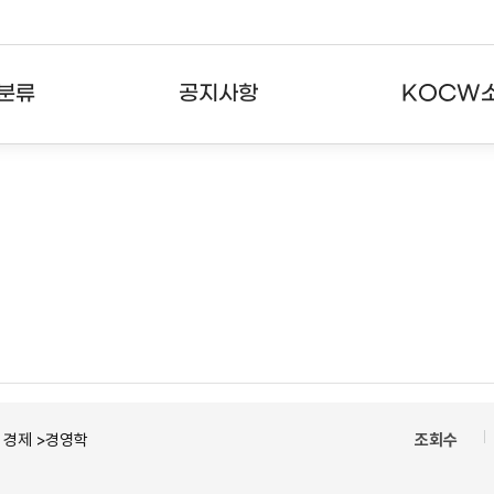
분류
공지사항
KOCW
강의
공지사항
KOCW란
강의
뉴스레터
활용안내
분야
주요통계현황
발자취
강의
서비스도움말
고객센터
ㆍ경제 >경영학
조회수