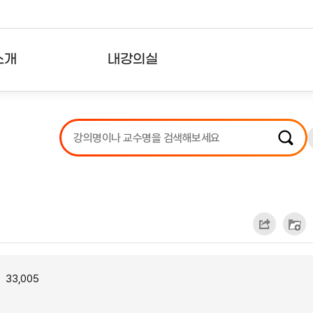
소개
내강의실
?
강의리스트
수강확인증강의
사용자의견
내강의클립
33,005