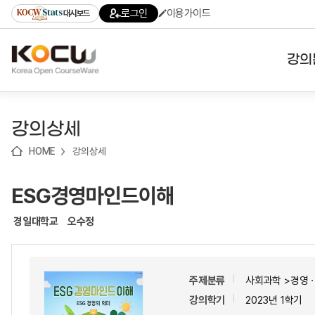
로
로
로
바
로그인
이용가이드
대시보드
가
가
가
로
기
기
기
가
(skip
기
to
강의
content)
대학
강의상세
기관
HOME
강의상세
전공
ESG경영마인드이해
테마
경일대학교
오수정
주제분류
사회과학 >경영
강의학기
2023년 1학기