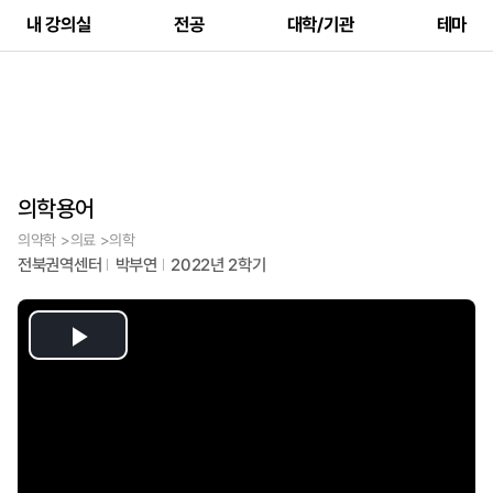
내 강의실
전공
대학/기관
테마
의학용어
의약학 >의료 >의학
전북권역센터
박부연
2022년 2학기
Play
Video