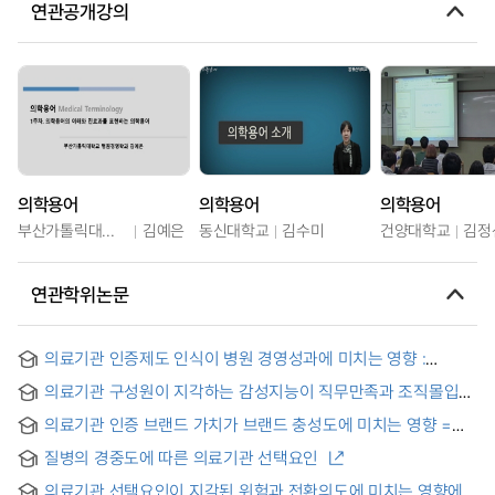
연관공개강의
의학용어
의학용어
의학용어
부산가톨릭대학교
김예은
동신대학교
김수미
건양대학교
김정
연관학위논문
의료기관 인증제도 인식이 병원 경영성과에 미치는 영향 :
조직역량의 매개효과 = The Effects of Healthcare
의료기관 구성원이 지각하는 감성지능이 직무만족과 조직몰입에
Accreditation System on Managerial Performances in
미치는 영향 : 자기효능감 및 LMX 매개효과와 리더의 감성지능
Hospital Organizations: Focused on Roles of Mediating
의료기관 인증 브랜드 가치가 브랜드 충성도에 미치는 영향 =
조절효과 = Effects of Emotional Intelligence Perceived by
Organization Competencies
The Effects of Brand Value of Healthcare Organization
Members of Medical Institutions on Job Satisfaction and
질병의 경중도에 따른 의료기관 선택요인
Accreditation on Brand Loyalty
Organizational Commitment : Self-efficacy and LMX
Mediated Effect and Leader’s Emotional Intelligence
의료기관 선택요인이 지각된 위험과 전환의도에 미치는 영향에