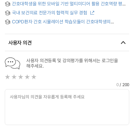
education : focusing on adult nursing
간호대학생을 위한 모바일 기반 멀티미디어 활용 간호역량 평가
시스템 개발 및 적용 = Development, Application of Mobile-
국내 보건의료 전문가의 협력적 실무 경험
based, Multimedia-utilized, Nursing Competency
Evaluation System for Nursing Students
COPD환자 간호 시뮬레이션 학습모듈이 간호대학생의
간호지식, 임상수행능력, 팀 심리적 안전감, 학습만족도에 미치는
효과
사용자 의견
사용자 의견등록 및 강의평가를 위해서는 로그인을
해주세요.
0
/ 200