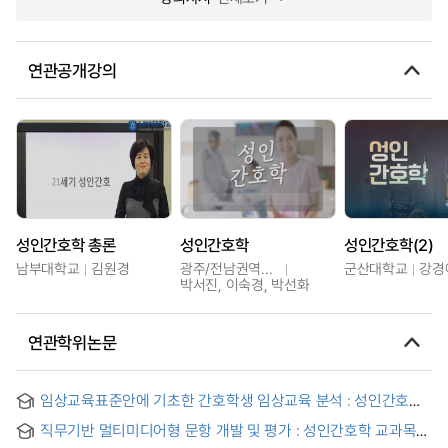
연관공개강의
성인간호학 총론
성인간호학
성인간호학(2)
남부대학교
김원경
광주/전남권역센터
군산대학교
강경
박서진, 이숙경, 박선화
연관학위논문
임상교육표준안에 기초한 간호학생 임상교육 분석 : 성인간호학
실습영역을 중심으로 = Analysis of undergraduate clinical
직무기반 멀티미디어형 문항 개발 및 평가 : 성인간호학 교과목을
education based on a standard of clinical nursing
중심으로