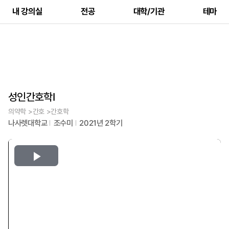
내 강의실
전공
대학/기관
테마
성인간호학Ⅰ
의약학 >간호 >간호학
나사렛대학교
조수미
2021년 2학기
Play
Video