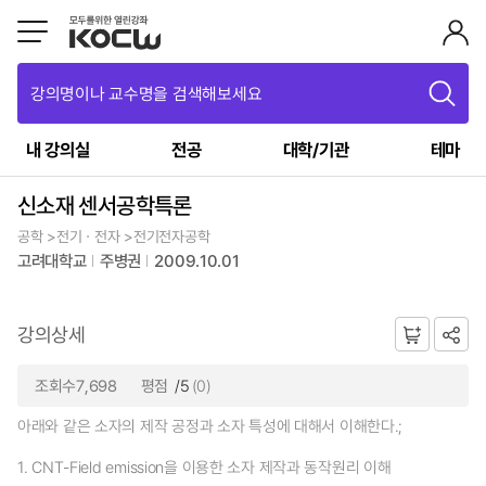
강의명이나 교수명을 검색해보세요
내 강의실
전공
대학/기관
테마
신소재 센서공학특론
공학 >전기ㆍ전자 >전기전자공학
고려대학교
주병권
2009.10.01
강의상세
조회수7,698
평점
/5
(0)
아래와 같은 소자의 제작 공정과 소자 특성에 대해서 이해한다.;
1. CNT-Field emission을 이용한 소자 제작과 동작원리 이해