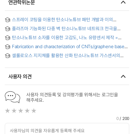
연관학위논문
스프레이 코팅을 이용한 탄소나노튜브 패턴 개발과 이의
유기박막트랜지스터 전극 및 가스센서로의 응용 =
플라즈마 기능화된 다중 벽 탄소나노튜브 네트워크 전극을
Development of Spray Coated Carbon Nanotube Patterns
이용한 고속, 고감도 정전용량형 습도센서 개발 = Percolated
and Their Applications in Electrodes of Organic Thin Film
탄소나노튜브 소자를 이용한 고감도, 나노 유량센서 제작 =
pore networks of plasma activated multiwall carbon
Transistors and Gas Sensors
Fabrication of Ultrasensitive, Nanoscale Flow Sensors
nanotubes for fast response, high sensitivity capacitive
Fabrication and characterization of CNTs/graphene based
Using Individual Carbon Nanotube Devices
humidity sensors
structure gas sensor for CO₂ = 그래핀 / 탄소나노튜브 기반의
셀룰로오스 지지체를 활용한 산화 탄소나노튜브 가스센서의
구조를 가진 CO₂ 감지용 가스 센서의 제작과 특성 분석
특성 및 고성능화 연구 = Performance Improvement and
Characterization of Oxy-SWCNT Gas Sensor Using
Cellulose Substrate
사용자 의견
사용자 의견등록 및 강의평가를 위해서는 로그인을
해주세요.
0
/ 200