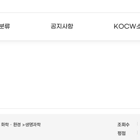
분류
공지사항
KOCW
강의
공지사항
KOCW란
강의
뉴스레터
활용안내
분야
주요통계현황
발자취
강의
서비스도움말
고객센터
ㆍ화학ㆍ환경 >생명과학
조회수
평점