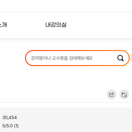
소개
내강의실
?
강의리스트
수강확인증강의
사용자의견
내강의클립
30,454
5/5.0 (1)