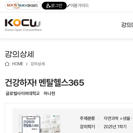
로
로
로
바
로그인
이용가이드
대시보드
가
가
가
로
기
기
기
가
(skip
기
to
강의
content)
대학
강의상세
기관
HOME
강의상세
전공
건강하자! 멘탈헬스365
테마
글로벌사이버대학교
하나현
주제분류
자연과학 >생물
강의학기
2021년 1학기