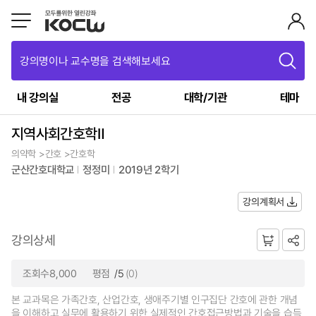
강의명이나 교수명을 검색해보세요
내 강의실
전공
대학/기관
테마
지역사회간호학Ⅱ
의약학 >간호 >간호학
군산간호대학교
정정미
2019년 2학기
강의계획서
강의상세
조회수8,000
평점
/5
(0)
본 교과목은 가족간호, 산업간호, 생애주기별 인구집단 간호에 관한 개념
을 이해하고 실무에 활용하기 위한 실제적인 간호접근방법과 기술을 습득