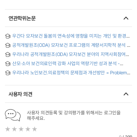
연관학위논문
우간다 모자보건 돌봄의 연속성에 영향을 미치는 개인 및 환경
요인 : 2016년 인구보건조사(DHS) 자료를 이용하여
공적개발원조(ODA) 모자보건 프로그램의 계량서지학적 분석 및
경제성 평가: 세네갈 사례를 중심으로 = A Bibliometric Analysis
우리나라 공적개발원조(ODA) 모자보건 분야의 지역사회참여
and Economic Evaluation of Official Development
활성화 전략 연구 : 에티오피아 아르시존 모자보건사업 사례
Assistance (ODA) Maternal and Child Health Programs: A
산모·소아 보건의료인력 강화 사업의 역량기반 성과 분석 -
Case Study of Senegal
KOICA 캄보디아 동북부 소외지역 모자보건 프로그램 종단분석
우리나라 노인보건.의료정책의 문제점과 개선방안 = Problems
- = A Competency-Based Analysis of Performance in the
and Reform Measures for Health and Medical Policy for Old
Health Workforce Strengthening Project for Maternal and
Age in South Korea
Child Health: A Longitudinal Analysis of KOICA Maternal
and Child Health Program in Northeastern Cambodia
사용자 의견
사용자 의견등록 및 강의평가를 위해서는 로그인을
해주세요.
0
/ 200