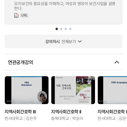
모자보건의 중요성을 이해하고, 여성과 영유아 보건사업을 설명
한다.
URL
강의차시
전체보기
연관공개강의
지역사회간호학 III
지역사회간호학 II
지역사회간호학 I
한서대학교
김은주
충북대학교
박승미
한서대학교
김은