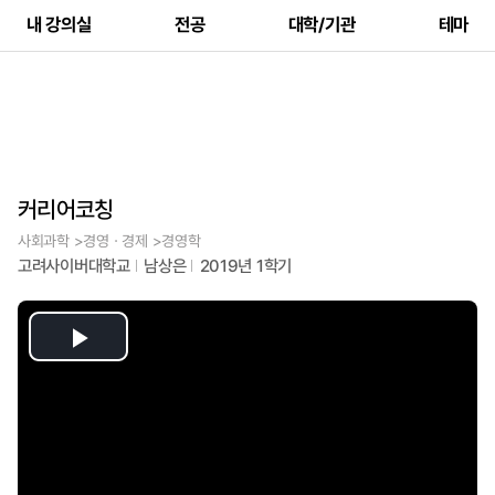
내 강의실
전공
대학/기관
테마
커리어코칭
사회과학 >경영ㆍ경제 >경영학
고려사이버대학교
남상은
2019년 1학기
Play
Video