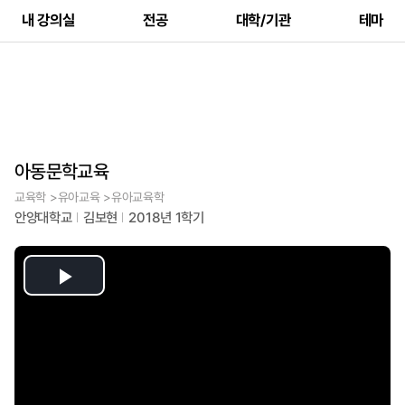
내 강의실
전공
대학/기관
테마
아동문학교육
교육학 >유아교육 >유아교육학
안양대학교
김보현
2018년 1학기
Play
Video