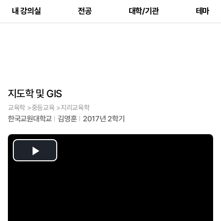
내 강의실
전공
대학/기관
테마
지도학 및 GIS
교육학 >중등교육 >지리교육학
한국교원대학교
김영훈
2017년 2학기
Play
Video