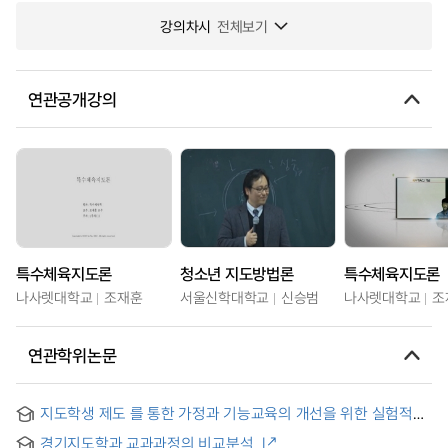
강의차시
전체보기
연관공개강의
특수체육지도론
청소년 지도방법론
특수체육지도론
나사렛대학교
조재훈
서울신학대학교
신승범
나사렛대학교
조
연관학위논문
지도학생 제도 를 통한 가정과 기능교육의 개선을 위한 실험적
연구
경기지도학과 교과과정의 비교분석