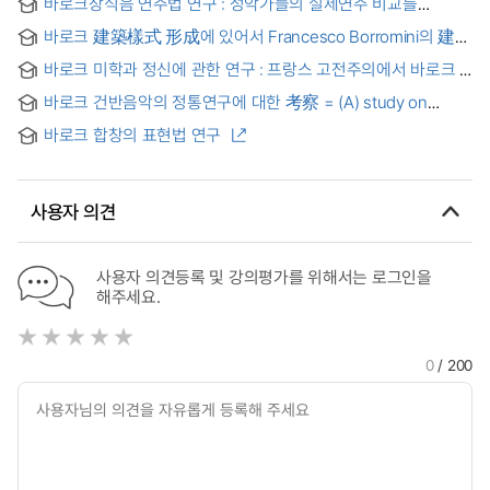
바로크장식음 연주법 연구 : 성악가들의 실제연주 비교를
중심으로 = A Study on Baroque Ornamentation Techniques
바로크 建築樣式 形成에 있어서 Francesco Borromini의 建築
: - concentrated on Performances by Vocalists
方法論 및 그 影響에 관한 硏究
바로크 미학과 정신에 관한 연구 : 프랑스 고전주의에서 바로크 =
E´tude sur l´esthetique et l´esprit du Baroque : le Baroque
바로크 건반음악의 정통연구에 대한 考察 = (A) study on
dans le classicisme franc¸ais
historical authenticity in the performance of baroque
바로크 합창의 표현법 연구
keyboard music
사용자 의견
사용자 의견등록 및 강의평가를 위해서는 로그인을
해주세요.
0
/ 200