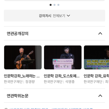
강의차시
전체보기
연관공개강의
인문학강좌_노래하는 인문학
인문학 강좌_도스토예프스키와 러시아 정교: 인간이란 무엇인가
한국연구재단
정경량
한국연구재단
석영중
한국연구재단
최
연관학위논문