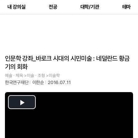
내 강의실
전공
대학/기관
테마
인문학 강좌_바로크 시대의 시민미술 : 네덜란드 황금
기의 회화
예술ㆍ체육 >미술ㆍ조형 >미술학
한국연구재단
이한순
2016.07.11
Play
Video