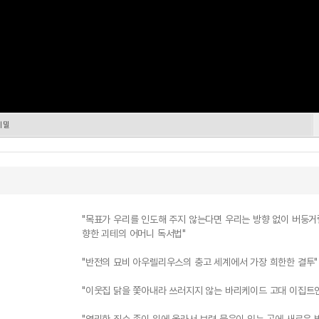
비밀
"목표가 우리를 인도해 주지 않는다면 우리는 방향 없이 버둥거릴
향한 괴테의 어머니 독서법"
"반전의 묘비 아우렐리우스의 충고 세계에서 가장 희한한 결투"
"이웃집 닭을 쫓아내라 쓰러지지 않는 바리케이드 고대 이집트