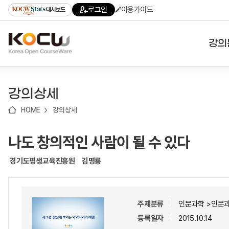
로
로
로
바
로그인
이용가이드
대시보드
가
가
가
로
기
기
기
가
(skip
기
to
강의
content)
대학
강의상세
기관
HOME
강의상세
전공
나도 창의적인 사람이 될 수 있다
테마
경기도평생교육진흥원
김명룡
주제분류
인문과학 >인문
등록일자
2015.10.14