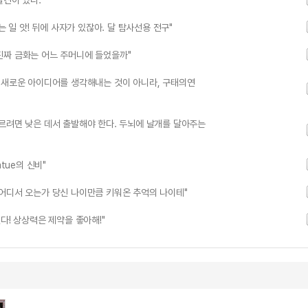
견이 있다."
 일 앗! 뒤에 사자가 있잖아. 달 탐사선용 전구"
진짜 금화는 어느 주머니에 들었을까"
 새로운 아이디어를 생각해내는 것이 아니라, 구태의연
르려면 낮은 데서 출발해야 한다. 두뇌에 날개를 달아주는
tue의 신비"
어디서 오는가 당신 나이만큼 키워온 추억의 나이테"
다! 상상력은 제약을 좋아해!"