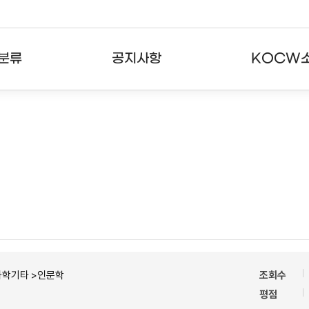
분류
공지사항
KOCW
강의
공지사항
KOCW란
강의
뉴스레터
활용안내
분야
주요통계현황
발자취
강의
서비스도움말
고객센터
과학기타 >인문학
조회수
평점