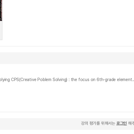
창의적 문제해결(CPS)을 활용한 디자인 수업방안 연구 : 초등학교 6학년 중심으로 = Research on How to teach on the design teaching plan applying
강의 평가를 위해서는
로그인
해주