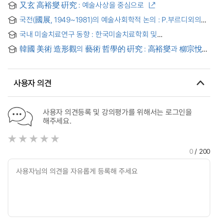
又玄 高裕燮 硏究 : 예술사상을 중심으로
국전(國展, 1949~1981)의 예술사회학적 논의 : P.부르디외의
이론을 중심으로
국내 미술치료연구 동향 : 한국미술치료학회 및
한국예술치료학회 학회지 게재논문 중심으로(1994.4-2007.3)
韓國 美術 造形觀의 藝術 哲學的 硏究 : 高裕燮과 柳宗悅의
= Research trend of Korean art therapy : Based on the
史觀比較를 中心으로 = (An)artistic-philosophical study of
academic papers from Korean art therapy association and
perspectives on Korean plastic art
Korea artstherapy institute(from April, 1994 to March,
2007)
사용자 의견
사용자 의견등록 및 강의평가를 위해서는 로그인을
해주세요.
0
/ 200