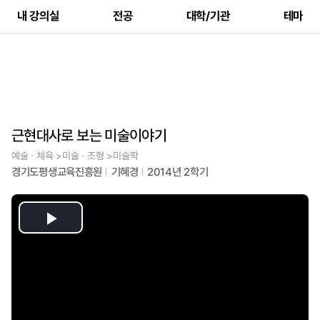
내 강의실
전공
대학/기관
테마
근현대사로 보는 미술이야기
예술ㆍ체육 >미술ㆍ조형 >미술학
경기도평생교육진흥원
기혜경
2014년 2학기
Play
Video