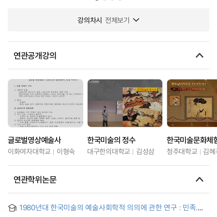
강의차시
전체보기
연관공개강의
글로벌영상예술사
한국미술의 정수
한국미술문화체
이화여자대학교
이형숙
대구한의대학교
김성삼
청주대학교
김혜
연관학위논문
1980년대 한국미술의 예술사회학적 의의에 관한 연구 : 민족.
민중미술 및 현실주의 운동을 중심으로