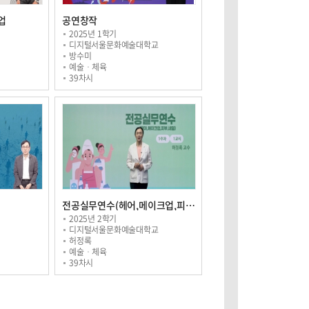
업
공연창작
2025년 1학기
디지털서울문화예술대학교
방수미
예술ㆍ체육
39차시
전공실무연수(헤어,메이크업,피부,네일)
2025년 2학기
디지털서울문화예술대학교
허정록
예술ㆍ체육
39차시