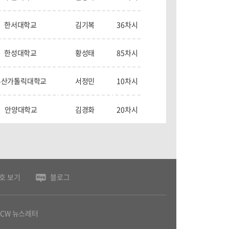
한서대학교
김기복
36차시
한성대학교
황성태
85차시
부산가톨릭대학교
서정민
10차시
안양대학교
김경화
20차시
호 보기
블로그
OCW 뉴스레터