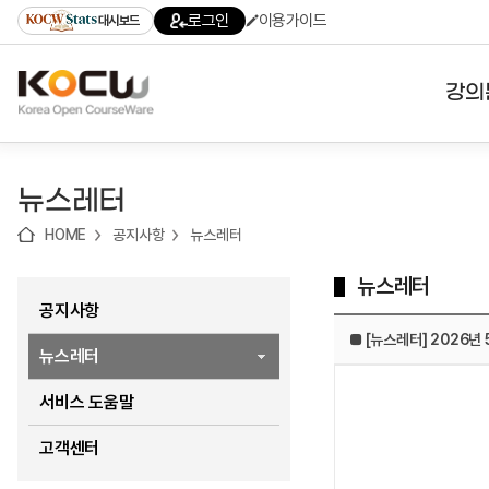
로
로
로
바
로그인
이용가이드
대시보드
가
가
가
로
기
기
기
가
(skip
기
to
강의
content)
대학
뉴스레터
기관
HOME
공지사항
뉴스레터
전공
뉴스레터
테마
공지사항
■ [뉴스레터] 2026년
뉴스레터
서비스 도움말
고객센터