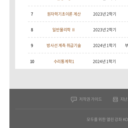
7
원자력기초이론 계산
2023년 2학기
8
일반물리학 Ⅱ
2023년 2학기
9
방사선 계측 취급기술
2024년 1학기
10
수리통계학1
2024년 1학기
저작권 가이드
지난
모두를 위한 열린 강좌 K