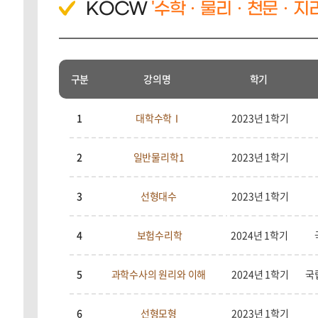
KOCW
'수학ㆍ물리ㆍ천문ㆍ지리
구분
강의명
학기
1
대학수학Ⅰ
2023년 1학기
2
일반물리학1
2023년 1학기
3
선형대수
2023년 1학기
4
보험수리학
2024년 1학기
5
과학수사의 원리와 이해
2024년 1학기
국
6
선형모형
2023년 1학기