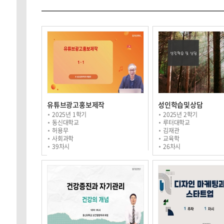
유튜브광고홍보제작
성인학습및상담
2025년 1학기
2025년 2학기
동신대학교
루터대학교
허용무
김재관
사회과학
교육학
39차시
26차시