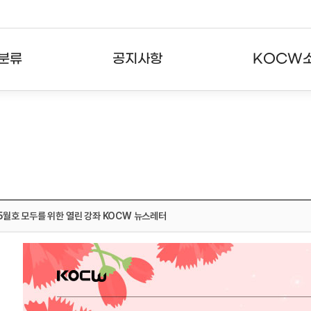
분류
공지사항
KOCW
강의
공지사항
KOCW란
강의
뉴스레터
활용안내
분야
주요통계현황
발자취
강의
서비스도움말
 5월호 모두를 위한 열린 강좌 KOCW 뉴스레터
고객센터