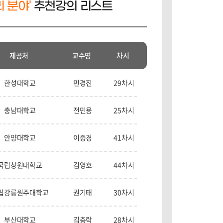
 분야'
추천강의 리스트
제공처
교수명
차시
한성대학교
민경진
29차시
충남대학교
전민용
25차시
안양대학교
이중경
41차시
국립창원대학교
김영호
44차시
립강릉원주대학교
권기태
30차시
부산대학교
김충락
28차시