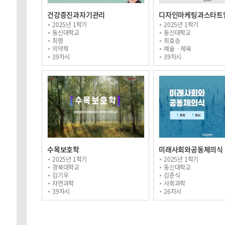
건강증진과자기관리
디자인마케팅과스타트
2025년 1학기
2025년 1학기
동신대학교
동신대학교
최령
최효승
의약학
예술ㆍ체육
39차시
39차시
수목보호학
미래사회와공동체의식
2025년 1학기
2025년 1학기
경북대학교
동신대학교
김기우
김춘식
자연과학
사회과학
39차시
26차시