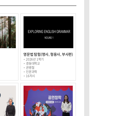
영문법 탐험(명사, 형용사, 부사편)
2026년 1학기
경동대학교
권병철
인문과학
16차시