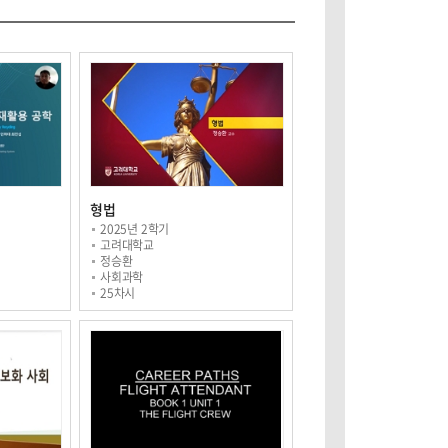
형법
2025년 2학기
고려대학교
정승환
사회과학
25차시