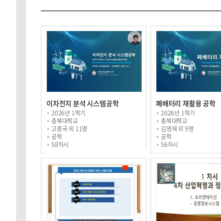
이차전지 분석 시스템공학
폐배터리 재활용 공학
2026년 1학기
2026년 1학기
충북대학교
충북대학교
고종국 외 11명
김영재 외 9명
공학
공학
58차시
56차시