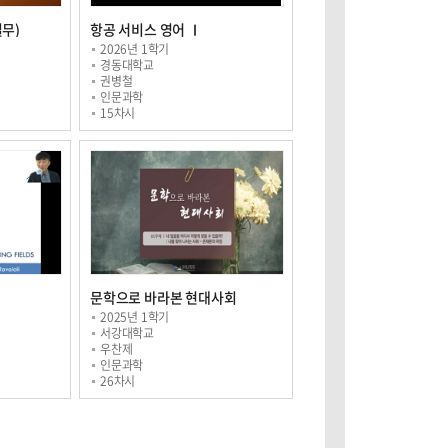
무)
항공 서비스 영어 Ⅰ
2026년 1학기
경동대학교
권병철
인문과학
15차시
문학으로 바라본 현대사회
2025년 1학기
서강대학교
우찬제
인문과학
26차시