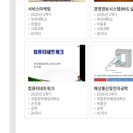
서비스마케팅
경영정보시스템(MIS 실
2025년 2학기
2025년 2학기
부천대학교
부천대학교
장형섭
이동훈
사회과학
사회과학
43차시
45차시
컴퓨터네트워크
해상통신및전자공학
2025년 2학기
2026년 1학기
국립한국해양대학교
국립한국해양대학교
손주영
박종언
공학
공학
26차시
41차시