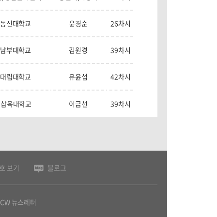
동신대학교
윤경순
26차시
남부대학교
김원경
39차시
대림대학교
유윤섭
42차시
삼육대학교
이금선
39차시
호 보기
블로그
OCW 뉴스레터