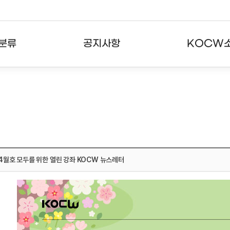
분류
공지사항
KOCW
강의
공지사항
KOCW란
강의
뉴스레터
활용안내
분야
주요통계현황
발자취
강의
서비스도움말
 4월호 모두를 위한 열린 강좌 KOCW 뉴스레터
고객센터