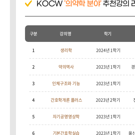
KOCW
'의약학 분야'
추천강의 
구분
강의명
학기
1
생리학
2024년 1학기
2
약의역사
2023년 1학기
경
3
인체구조와 기능
2023년 1학기
4
간호학개론 플러스
2023년 2학기
5
자기공명영상학
2023년 1학기
6
기본간호학실습
2023년 1학기
울