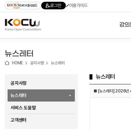
로
로
로
바
로그인
이용가이드
대시보드
가
가
가
로
기
기
기
가
(skip
기
to
강의
content)
대학
뉴스레터
기관
HOME
공지사항
뉴스레터
전공
뉴스레터
테마
공지사항
■ [뉴스레터] 2026년
뉴스레터
서비스 도움말
고객센터