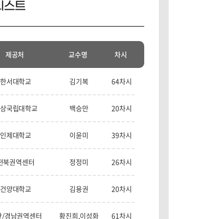
리스트
제공처
교수명
차시
한서대학교
김기복
64차시
상국립대학교
백승만
20차시
인제대학교
이윤미
39차시
전북권역센터
정정미
26차시
건양대학교
김용권
20차시
산/경남권역센터
황진희,이성화
61차시